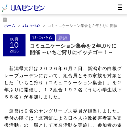
ホーム
ｺﾐｭﾆｹｰｼｮﾝ
コミュニケーション集会を２年ぶりに開催
……
ホーム
新潟
コミュニケーション集会を２年ぶりに開催 ……
ｺﾐｭﾆｹｰｼｮﾝ
新潟
06月
10
コミュニケーション集会を２年ぶりに
2026
開催 ～いちご狩りにイッチゴー！～
新潟県支部は２０２６年６月７日、新潟市の白根グ
レープガーデンにおいて、組合員とその家族を対象と
した「いちご狩り（コミュニケーション集会）」を２
年ぶりに開催し、１２組合１９７名（うち小学生以下
５８名）が参加しました。
運営は９名のヤングリーブス委員が担当しました。
受付の隣では「北朝鮮による日本人拉致被害者家族支
援活動」の一環として署名活動を実施し、参加者の協