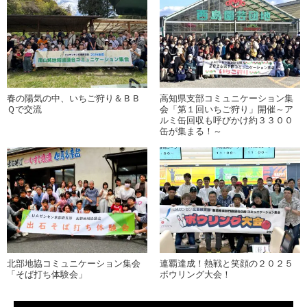
春の陽気の中、いちご狩り＆ＢＢ
高知県支部コミュニケーション集
Ｑで交流
会「第１回いちご狩り」開催～ア
ルミ缶回収も呼びかけ約３３００
缶が集まる！～
北部地協コミュニケーション集会
連覇達成！熱戦と笑顔の２０２５
「そば打ち体験会」
ボウリング大会！