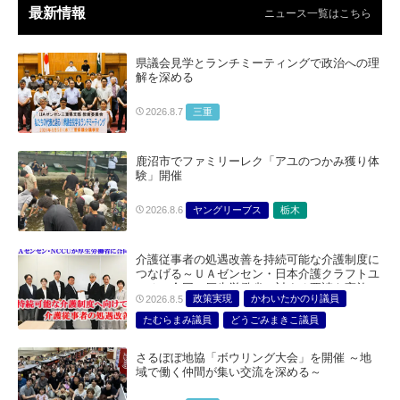
最新情報
ニュース一覧はこちら
県議会見学とランチミーティングで政治への理
解を深める
三重
2026.8.7
鹿沼市でファミリーレク「アユのつかみ獲り体
験」開催
ヤングリーブス
栃木
2026.8.6
介護従事者の処遇改善を持続可能な介護制度に
つなげる～ＵＡゼンセン・日本介護クラフトユ
ニオン合同で厚生労働省に対する要請を実施～
政策実現
かわいたかのり議員
2026.8.5
たむらまみ議員
どうごみまきこ議員
総合サービス部門
医療・介護・福祉部会
さるぼぼ地協「ボウリング大会」を開催 ～地
域で働く仲間が集い交流を深める～