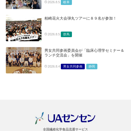
岐阜
2026.8.5
柏崎花火大会弾丸ツアーに８９名が参加！
群馬
2026.8.5
男女共同参画委員会が「臨床心理学セミナー＆
ランチ交流会」を開催
男女共同参画
静岡
2026.8.4
全国繊維化学食品流通サービス