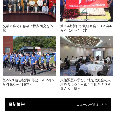
交渉力強化研修会で模擬団交を体
第224期新任役員研修会：2025年6
験
月2日(月)～4日(水)
第227期新任役員研修会：2025年9
政策課題を学び、地域と組合の未
月2日(火)～4日(木)
来を考える！～第１３回ＮＡＧＡ
ＳＡＫＩ塾～
最新情報
ニュース一覧はこちら