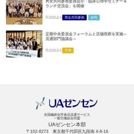
男女共同参画委員会が「臨床心理学セミナー＆
ランチ交流会」を開催
男女共同参画
静岡
2026.8.4
定期中央委員会フォーラムと店舗視察を実施～
流通部門協議会～
京都
2026.8.4
全国繊維化学食品流通サービス
一般労働組合同盟
UAゼンセン本部
〒102-8273
東京都千代田区九段南 4-8-16