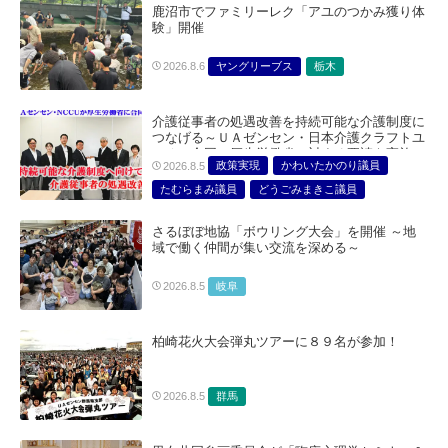
鹿沼市でファミリーレク「アユのつかみ獲り体
験」開催
ヤングリーブス
栃木
2026.8.6
介護従事者の処遇改善を持続可能な介護制度に
つなげる～ＵＡゼンセン・日本介護クラフトユ
ニオン合同で厚生労働省に対する要請を実施～
政策実現
かわいたかのり議員
2026.8.5
たむらまみ議員
どうごみまきこ議員
総合サービス部門
医療・介護・福祉部会
さるぼぼ地協「ボウリング大会」を開催 ～地
域で働く仲間が集い交流を深める～
岐阜
2026.8.5
柏崎花火大会弾丸ツアーに８９名が参加！
群馬
2026.8.5