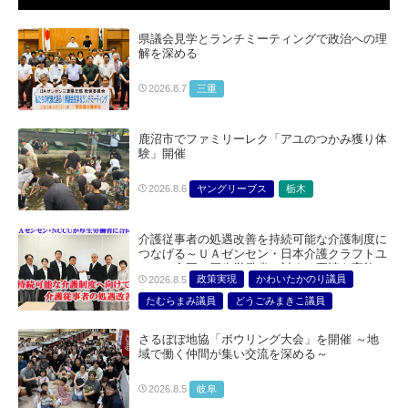
県議会見学とランチミーティングで政治への理
解を深める
三重
2026.8.7
鹿沼市でファミリーレク「アユのつかみ獲り体
験」開催
ヤングリーブス
栃木
2026.8.6
介護従事者の処遇改善を持続可能な介護制度に
つなげる～ＵＡゼンセン・日本介護クラフトユ
ニオン合同で厚生労働省に対する要請を実施～
政策実現
かわいたかのり議員
2026.8.5
たむらまみ議員
どうごみまきこ議員
総合サービス部門
医療・介護・福祉部会
さるぼぼ地協「ボウリング大会」を開催 ～地
域で働く仲間が集い交流を深める～
岐阜
2026.8.5