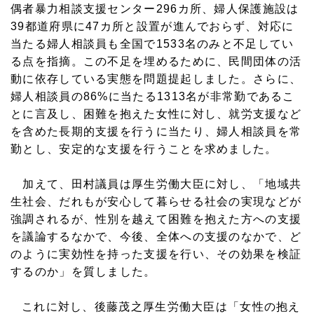
偶者暴力相談支援センター296カ所、婦人保護施設は
39都道府県に47カ所と設置が進んでおらず、対応に
当たる婦人相談員も全国で1533名のみと不足してい
る点を指摘。この不足を埋めるために、民間団体の活
動に依存している実態を問題提起しました。さらに、
婦人相談員の86%に当たる1313名が非常勤であるこ
とに言及し、困難を抱えた女性に対し、就労支援など
を含めた長期的支援を行うに当たり、婦人相談員を常
勤とし、安定的な支援を行うことを求めました。
加えて、田村議員は厚生労働大臣に対し、「地域共
生社会、だれもが安心して暮らせる社会の実現などが
強調されるが、性別を越えて困難を抱えた方への支援
を議論するなかで、今後、全体への支援のなかで、ど
のように実効性を持った支援を行い、その効果を検証
するのか」を質しました。
これに対し、後藤茂之厚生労働大臣は「女性の抱え