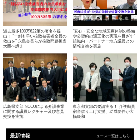
過去最多100万822筆の署名を提
”安心・安全な地域医療体制の整備
出！ “一刻も早い拉致被害者全員の
や公契約の適正化の実現を目ざす”
救出を” 永島会長らが拉致問題担当
組織内・パートナー地方議員との
大臣へ訴え
情報交換を実施
広島県支部 NCCUによる介護事業
東京都支部の要請実る！ 介護職員
に関する議員レクチャー及び意見
宿舎借り上げ支援、助成要件が大
交換を実施
幅緩和
最新情報
ニュース一覧はこちら