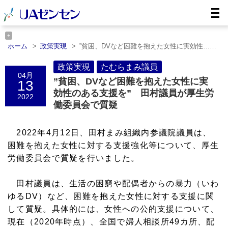
ホーム
政策実現
”貧困、DVなど困難を抱えた女性に実効性……
ホーム
たむらまみ議員
”貧困、DVなど困難を抱えた女性に実効
性……
政策実現
たむらまみ議員
04月
”貧困、DVなど困難を抱えた女性に実
13
効性のある支援を” 田村議員が厚生労
2022
働委員会で質疑
2022年4月12日、田村まみ組織内参議院議員は、
困難を抱えた女性に対する支援強化等について、厚生
労働委員会で質疑を行いました。
田村議員は、生活の困窮や配偶者からの暴力（いわ
ゆるDV）など、困難を抱えた女性に対する支援に関
して質疑。具体的には、女性への公的支援について、
現在（2020年時点）、全国で婦人相談所49カ所、配