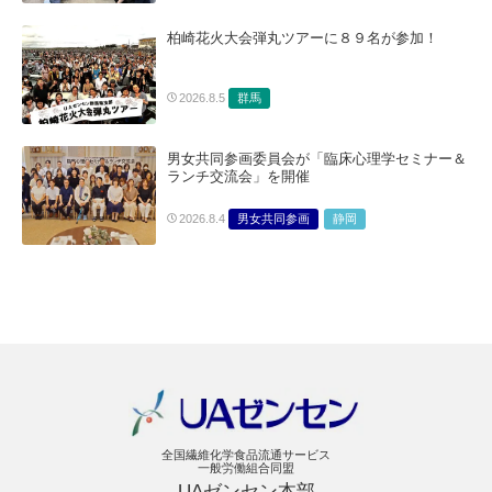
柏崎花火大会弾丸ツアーに８９名が参加！
群馬
2026.8.5
男女共同参画委員会が「臨床心理学セミナー＆
ランチ交流会」を開催
男女共同参画
静岡
2026.8.4
全国繊維化学食品流通サービス
一般労働組合同盟
UAゼンセン本部