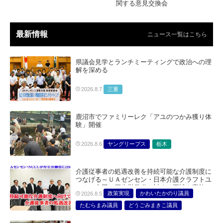
関する意見交換会
最新情報
ニュース一覧はこちら
県議会見学とランチミーティングで政治への理
解を深める
三重
2026.8.7
鹿沼市でファミリーレク「アユのつかみ獲り体
験」開催
ヤングリーブス
栃木
2026.8.6
介護従事者の処遇改善を持続可能な介護制度に
つなげる～ＵＡゼンセン・日本介護クラフトユ
ニオン合同で厚生労働省に対する要請を実施～
政策実現
かわいたかのり議員
2026.8.5
たむらまみ議員
どうごみまきこ議員
総合サービス部門
医療・介護・福祉部会