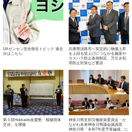
UAゼンセン安全衛生トピック 過去
兵庫県淡路市へ安定的に物価上昇
分はこちら
を上回る賃上げにつながる施策や
カスハラ防止条例制定、万引き犯
罪防止対策など要請
第３回Hokkaido友愛塾「模擬団体
神奈川県支部労働政策委員会・か
交渉」を開催
ながわ未来神奈川県議会議員団
神奈川県「令和7年度予算編成」に