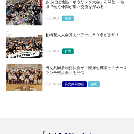
さるぼぼ地協「ボウリング大会」を開催 ～地
域で働く仲間が集い交流を深める～
岐阜
2026.8.5
柏崎花火大会弾丸ツアーに８９名が参加！
群馬
2026.8.5
男女共同参画委員会が「臨床心理学セミナー＆
ランチ交流会」を開催
男女共同参画
静岡
2026.8.4