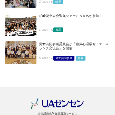
岐阜
2026.8.5
柏崎花火大会弾丸ツアーに８９名が参加！
群馬
2026.8.5
男女共同参画委員会が「臨床心理学セミナー＆
ランチ交流会」を開催
男女共同参画
静岡
2026.8.4
全国繊維化学食品流通サービス