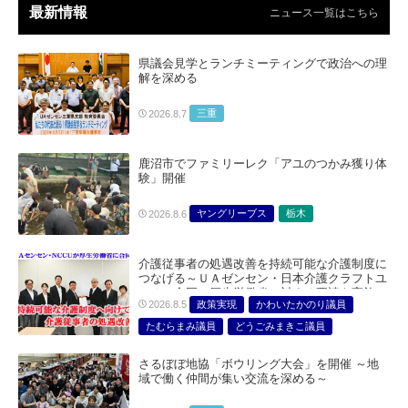
最新情報
ニュース一覧はこちら
県議会見学とランチミーティングで政治への理
解を深める
三重
2026.8.7
鹿沼市でファミリーレク「アユのつかみ獲り体
験」開催
ヤングリーブス
栃木
2026.8.6
介護従事者の処遇改善を持続可能な介護制度に
つなげる～ＵＡゼンセン・日本介護クラフトユ
ニオン合同で厚生労働省に対する要請を実施～
政策実現
かわいたかのり議員
2026.8.5
たむらまみ議員
どうごみまきこ議員
総合サービス部門
医療・介護・福祉部会
さるぼぼ地協「ボウリング大会」を開催 ～地
域で働く仲間が集い交流を深める～