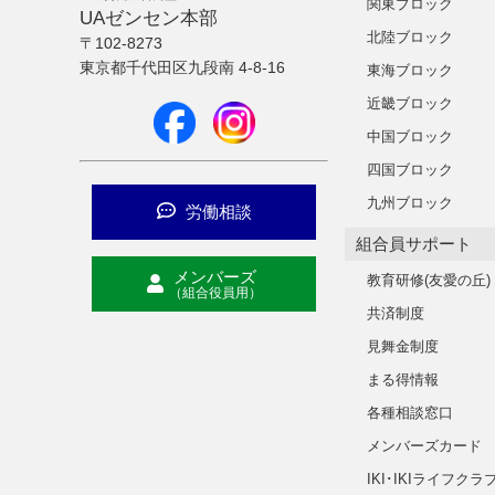
関東ブロック
UAゼンセン本部
北陸ブロック
〒102-8273
東京都千代田区九段南 4-8-16
東海ブロック
近畿ブロック
中国ブロック
四国ブロック
九州ブロック
労働相談
組合員サポート
メンバーズ
教育研修(友愛の丘)
（組合役員用）
共済制度
見舞金制度
まる得情報
各種相談窓口
メンバーズカード
IKI･IKIライフクラ