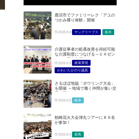
鹿沼市でファミリーレク「アユの
つかみ獲り体験」開催
ヤングリーブス
栃木
2026.8.6
介護従事者の処遇改善を持続可能
な介護制度につなげる～ＵＡゼン
セン・日本介護クラフトユニオン
政策実現
2026.8.5
合同で厚生労働省に対する要請を
実施～
かわいたかのり議員
たむらまみ議員
さるぼぼ地協「ボウリング大会」
どうごみまきこ議員
を開催 ～地域で働く仲間が集い交
総合サービス部門
流を深める～
医療・介護・福祉部会
岐阜
2026.8.5
柏崎花火大会弾丸ツアーに８９名
が参加！
群馬
2026.8.5