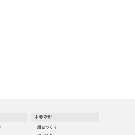
主要活動
ク
組合づくり