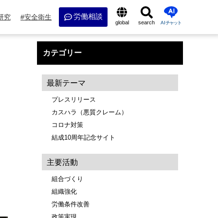
労働相談
研究
安全衛生
global
search
AI
チャット
カテゴリー
最新テーマ
プレスリリース
カスハラ（悪質クレーム）
コロナ対策
結成10周年記念サイト
主要活動
組合づくり
組織強化
労働条件改善
政策実現