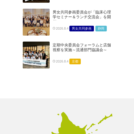
男女共同参画委員会が「臨床心理
学セミナー＆ランチ交流会」を開
催
男女共同参画
静岡
2026.8.4
定期中央委員会フォーラムと店舗
視察を実施～流通部門協議会～
京都
2026.8.4