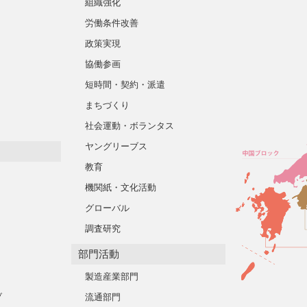
組織強化
労働条件改善
政策実現
協働参画
短時間・契約・派遣
まちづくり
社会運動・ボランタス
ヤングリーブス
教育
機関紙・文化活動
グローバル
調査研究
部門活動
製造産業部門
ブ
流通部門