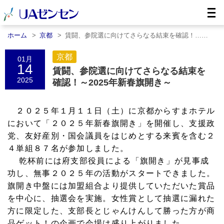
ホーム
京都
賃闘、参院選に向けてさらなる結束を確認！……
京都
01月
14
賃闘、参院選に向けてさらなる結束を
2025
確認！～2025年新春旗開き～
２０２５年１月１１日（土）に京都からすまホテル
において「２０２５年新春旗開き」を開催し、支援政
党、友好産別・国会議員をはじめとする来賓を含む２
４単組８７名が参加しました。
乾杯前には府支部役員による「旗開き」が見事成
功し、無事２０２５年の活動がスタートできました。
旗開き中盤には加盟組合より提供していただいた賞品
を中心に、抽選会を実施。女性賞として抽選に漏れた
方に限定した、支部長とじゃんけんして勝った方が商
品ゲット！の企画で会場は盛り上がりました。