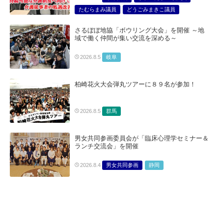
たむらまみ議員
どうごみまきこ議員
総合サービス部門
医療・介護・福祉部会
さるぼぼ地協「ボウリング大会」を開催 ～地
域で働く仲間が集い交流を深める～
岐阜
2026.8.5
柏崎花火大会弾丸ツアーに８９名が参加！
群馬
2026.8.5
男女共同参画委員会が「臨床心理学セミナー＆
ランチ交流会」を開催
男女共同参画
静岡
2026.8.4