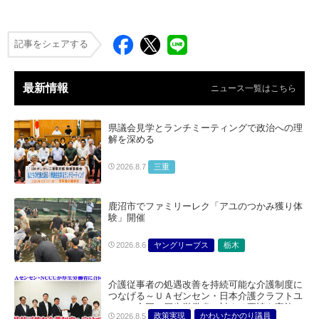
記事をシェアする
最新情報
ニュース一覧はこちら
県議会見学とランチミーティングで政治への理
解を深める
三重
2026.8.7
鹿沼市でファミリーレク「アユのつかみ獲り体
験」開催
ヤングリーブス
栃木
2026.8.6
介護従事者の処遇改善を持続可能な介護制度に
つなげる～ＵＡゼンセン・日本介護クラフトユ
ニオン合同で厚生労働省に対する要請を実施～
政策実現
かわいたかのり議員
2026.8.5