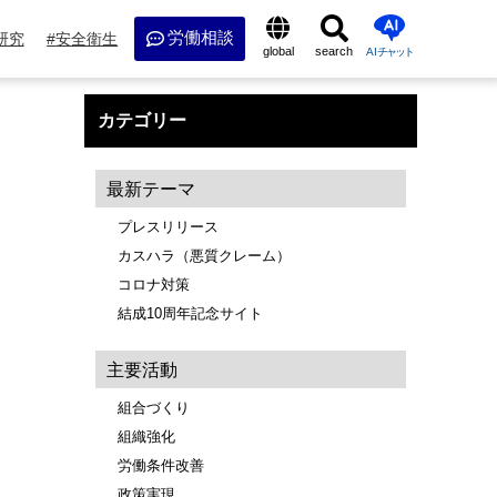
労働相談
研究
安全衛生
global
search
AI
チャット
カテゴリー
最新テーマ
プレスリリース
カスハラ（悪質クレーム）
コロナ対策
結成10周年記念サイト
主要活動
組合づくり
組織強化
労働条件改善
政策実現