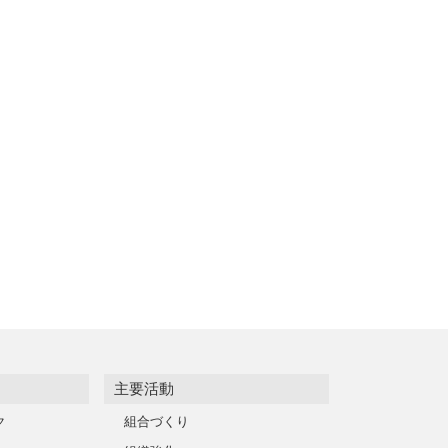
主要活動
ク
組合づくり