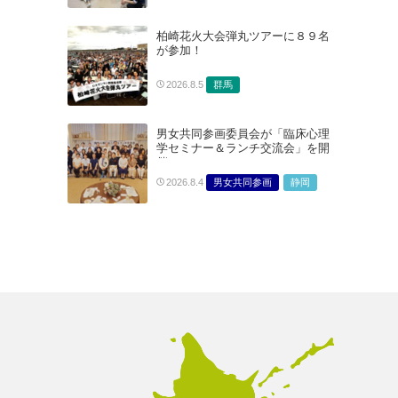
柏崎花火大会弾丸ツアーに８９名
が参加！
群馬
2026.8.5
男女共同参画委員会が「臨床心理
学セミナー＆ランチ交流会」を開
催
男女共同参画
静岡
2026.8.4