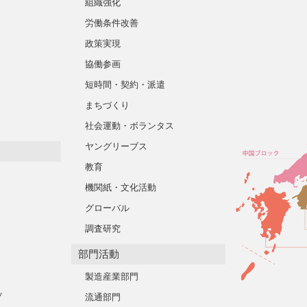
組織強化
労働条件改善
政策実現
協働参画
短時間・契約・派遣
まちづくり
社会運動・ボランタス
ヤングリーブス
教育
機関紙・文化活動
グローバル
調査研究
部門活動
製造産業部門
ブ
流通部門