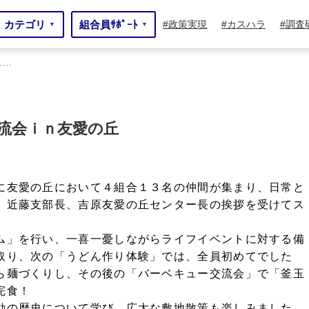
カテゴリ
組合員ｻﾎﾟｰﾄ
政策実現
カスハラ
調査
▼
▼
……
流会ｉｎ友愛の丘
に友愛の丘において４組合１３名の仲間が集まり、日常と
。近藤支部長、吉原友愛の丘センター長の挨拶を受けてス
ム」を行い、一喜一憂しながらライフイベントに対する備
取り、次の「うどん作り体験」では、全員初めてでした
ら麺づくりし、その後の「バーベキュー交流会」で「釜玉
完食！
動の歴史について学び、広大な敷地散策も楽しみました。