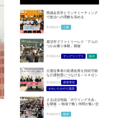
県議会見学とランチミーティング
で政治への理解を深める
三重
2026.8.7
鹿沼市でファミリーレク「アユの
つかみ獲り体験」開催
ヤングリーブス
栃木
2026.8.6
介護従事者の処遇改善を持続可能
な介護制度につなげる～ＵＡゼン
セン・日本介護クラフトユニオン
政策実現
2026.8.5
合同で厚生労働省に対する要請を
実施～
かわいたかのり議員
たむらまみ議員
さるぼぼ地協「ボウリング大会」
どうごみまきこ議員
を開催 ～地域で働く仲間が集い交
総合サービス部門
流を深める～
医療・介護・福祉部会
岐阜
2026.8.5