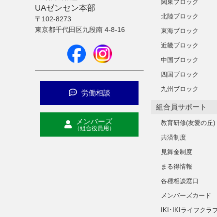
関東ブロック
UAゼンセン本部
北陸ブロック
〒102-8273
東京都千代田区九段南 4-8-16
東海ブロック
近畿ブロック
中国ブロック
四国ブロック
九州ブロック
労働相談
組合員サポート
メンバーズ
教育研修(友愛の丘)
（組合役員用）
共済制度
見舞金制度
まる得情報
各種相談窓口
メンバーズカード
IKI･IKIライフクラ