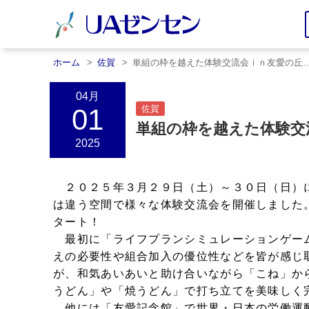
ホーム
佐賀
単組の枠を越えた体験交流会ｉｎ友愛の丘
04月
01
佐賀
単組の枠を越えた体験交
2025
２０２５年３月２９日（土）～３０日（日）
は違う空間で様々な体験交流会を開催しました
タート！
最初に「ライフプランシミュレーションゲー
えの必要性や組合加入の優位性などを皆が感じ
が、和気あいあいと助け合いながら「こね」か
うどん」や「焼うどん」で打ち立てを美味しく
他には「友愛記念館」で世界・日本の労働運