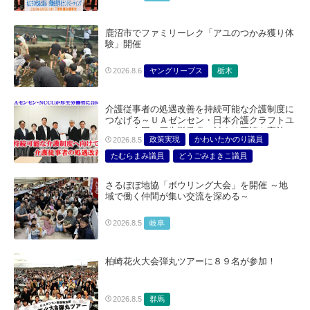
鹿沼市でファミリーレク「アユのつかみ獲り体
験」開催
ヤングリーブス
栃木
2026.8.6
介護従事者の処遇改善を持続可能な介護制度に
つなげる～ＵＡゼンセン・日本介護クラフトユ
ニオン合同で厚生労働省に対する要請を実施～
政策実現
かわいたかのり議員
2026.8.5
たむらまみ議員
どうごみまきこ議員
総合サービス部門
医療・介護・福祉部会
さるぼぼ地協「ボウリング大会」を開催 ～地
域で働く仲間が集い交流を深める～
岐阜
2026.8.5
柏崎花火大会弾丸ツアーに８９名が参加！
群馬
2026.8.5