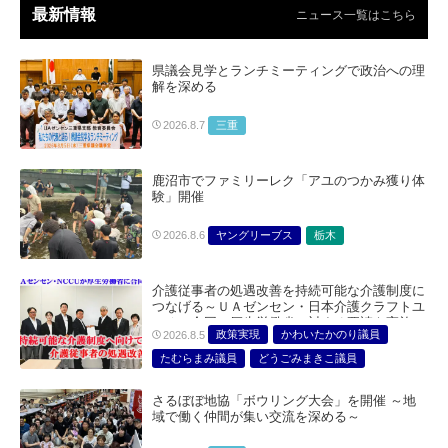
最新情報
ニュース一覧はこちら
県議会見学とランチミーティングで政治への理
解を深める
三重
2026.8.7
鹿沼市でファミリーレク「アユのつかみ獲り体
験」開催
ヤングリーブス
栃木
2026.8.6
介護従事者の処遇改善を持続可能な介護制度に
つなげる～ＵＡゼンセン・日本介護クラフトユ
ニオン合同で厚生労働省に対する要請を実施～
政策実現
かわいたかのり議員
2026.8.5
たむらまみ議員
どうごみまきこ議員
総合サービス部門
医療・介護・福祉部会
さるぼぼ地協「ボウリング大会」を開催 ～地
域で働く仲間が集い交流を深める～