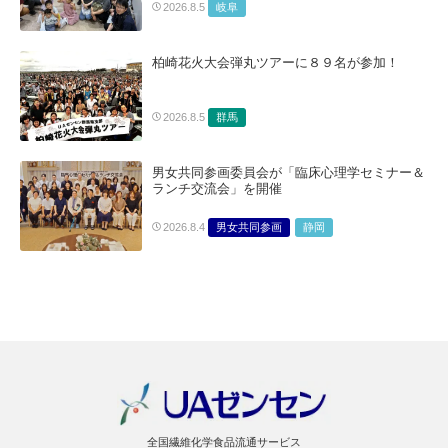
岐阜
2026.8.5
柏崎花火大会弾丸ツアーに８９名が参加！
群馬
2026.8.5
男女共同参画委員会が「臨床心理学セミナー＆
ランチ交流会」を開催
男女共同参画
静岡
2026.8.4
全国繊維化学食品流通サービス