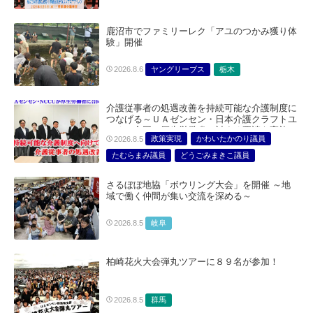
鹿沼市でファミリーレク「アユのつかみ獲り体
験」開催
ヤングリーブス
栃木
2026.8.6
介護従事者の処遇改善を持続可能な介護制度に
つなげる～ＵＡゼンセン・日本介護クラフトユ
ニオン合同で厚生労働省に対する要請を実施～
政策実現
かわいたかのり議員
2026.8.5
たむらまみ議員
どうごみまきこ議員
総合サービス部門
医療・介護・福祉部会
さるぼぼ地協「ボウリング大会」を開催 ～地
域で働く仲間が集い交流を深める～
岐阜
2026.8.5
柏崎花火大会弾丸ツアーに８９名が参加！
群馬
2026.8.5