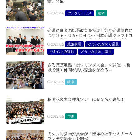
験」開催
ヤングリーブス
栃木
2026.8.6
介護従事者の処遇改善を持続可能な介護制度に
つなげる～ＵＡゼンセン・日本介護クラフトユ
ニオン合同で厚生労働省に対する要請を実施～
政策実現
かわいたかのり議員
2026.8.5
たむらまみ議員
どうごみまきこ議員
総合サービス部門
医療・介護・福祉部会
さるぼぼ地協「ボウリング大会」を開催 ～地
域で働く仲間が集い交流を深める～
岐阜
2026.8.5
柏崎花火大会弾丸ツアーに８９名が参加！
群馬
2026.8.5
男女共同参画委員会が「臨床心理学セミナー＆
ランチ交流会」を開催