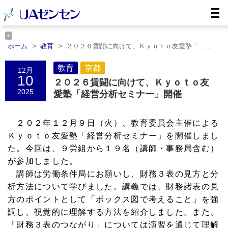
ホーム
教育
２０２６賃闘に向けて、Ｋｙｏｔｏ友愛塾「……
ホーム
京都
２０２６賃闘に向けて、Ｋｙｏｔｏ友愛塾「……
教育
京都
12月
10
２０２６賃闘に向けて、Ｋｙｏｔｏ友
2025
愛塾「経営分析セミナー」開催
２０２年１２月９日（火）、教育委員会主催による
Ｋｙｏｔｏ友愛塾「経営分析セミナー」を開催しまし
た。今回は、９労組から１９名（講師・事務局含む）
が参加しました。
講師は労働条件局にお願いし、財務３表の見方と分
析方法について学びました。講義では、財務諸表の見
方のポイントとして「ボックス図で考えること」を強
調し、視覚的に理解する方法を紹介しました。また、
「財務３表のつながり」については演習を通じて理解