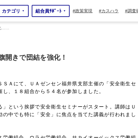
カテゴリ
組合員ｻﾎﾟｰﾄ
政策実現
カスハラ
調査
▼
▼
化……
旗開きで団結を強化！
ＳＳＡにて、ＵＡゼンセン福井県支部主催の「安全衛生セ
催し、１８組合から５４名が参加しました。
る」という挨拶で安全衛生セミナーがスタート。講師はＵ
動の中でも特に「安全」に焦点を当てた講義が行われまし
ス労働組合、ウラセ労働組合、サカイオーベックス労働組