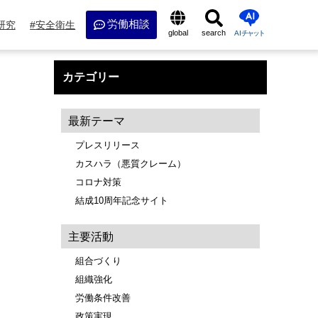
労働相談
研究
安全衛生
global
search
AI
チャット
カテゴリー
最新テーマ
プレスリリース
カスハラ（悪質クレーム）
コロナ対策
結成10周年記念サイト
主要活動
組合づくり
組織強化
労働条件改善
政策実現