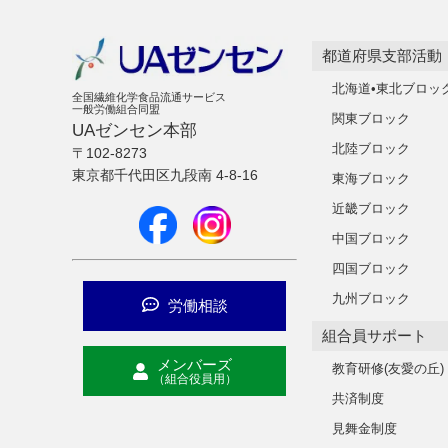
都道府県支部活動
北海道•東北ブロッ
全国繊維化学食品流通サービス
一般労働組合同盟
関東ブロック
UAゼンセン本部
北陸ブロック
〒102-8273
東京都千代田区九段南 4-8-16
東海ブロック
近畿ブロック
中国ブロック
四国ブロック
九州ブロック
労働相談
組合員サポート
メンバーズ
教育研修(友愛の丘)
（組合役員用）
共済制度
見舞金制度