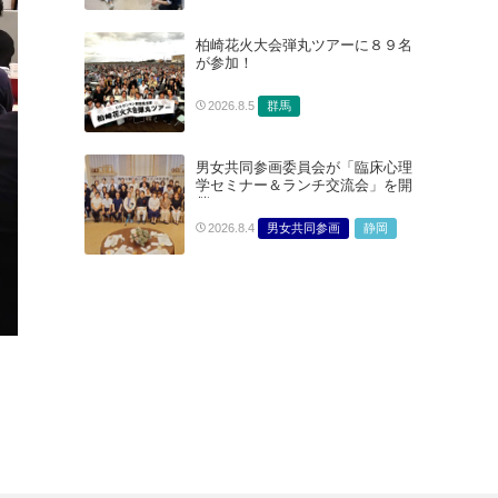
柏崎花火大会弾丸ツアーに８９名
が参加！
群馬
2026.8.5
男女共同参画委員会が「臨床心理
学セミナー＆ランチ交流会」を開
催
男女共同参画
静岡
2026.8.4