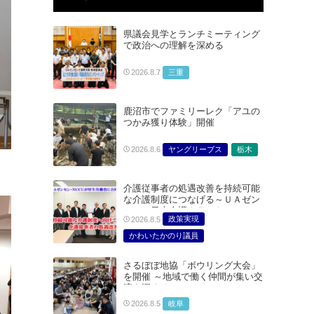
県議会見学とランチミーティング
で政治への理解を深める
三重
2026.8.7
鹿沼市でファミリーレク「アユの
つかみ獲り体験」開催
ヤングリーブス
栃木
2026.8.6
介護従事者の処遇改善を持続可能
な介護制度につなげる～ＵＡゼン
セン・日本介護クラフトユニオン
政策実現
2026.8.5
合同で厚生労働省に対する要請を
実施～
かわいたかのり議員
たむらまみ議員
さるぼぼ地協「ボウリング大会」
どうごみまきこ議員
を開催 ～地域で働く仲間が集い交
総合サービス部門
流を深める～
医療・介護・福祉部会
岐阜
2026.8.5