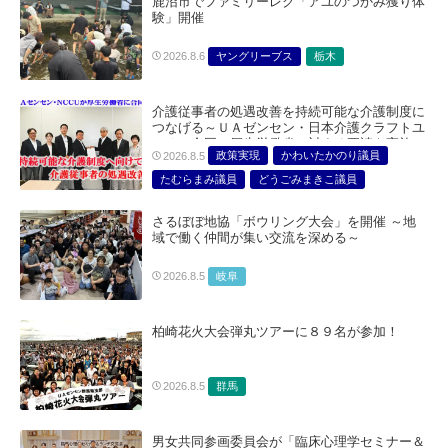
鹿沼市でファミリーレク「アユのつかみ獲り体
験」開催
ヤングリーブス
栃木
2026.8.6
介護従事者の処遇改善を持続可能な介護制度に
つなげる～ＵＡゼンセン・日本介護クラフトユ
ニオン合同で厚生労働省に対する要請を実施～
政策実現
かわいたかのり議員
2026.8.5
たむらまみ議員
どうごみまきこ議員
総合サービス部門
医療・介護・福祉部会
さるぼぼ地協「ボウリング大会」を開催 ～地
域で働く仲間が集い交流を深める～
岐阜
2026.8.5
柏崎花火大会弾丸ツアーに８９名が参加！
群馬
2026.8.5
男女共同参画委員会が「臨床心理学セミナー＆