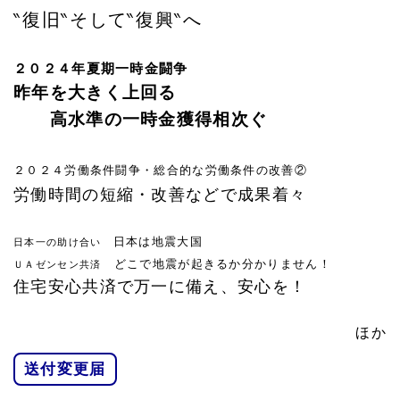
‶復旧‶そして‶復興‶へ
２０２４年夏期一時金闘争
昨年を大きく上回る
高水準の一時金獲得相次ぐ
２０２４労働条件闘争・総合的な労働条件の改善②
労働時間の短縮・改善などで成果着々
日本は地震大国
日本一の助け合い
どこで地震が起きるか分かりません！
ＵＡゼンセン共済
住宅安心共済で万一に備え、安心を！
ほか
送付変更届