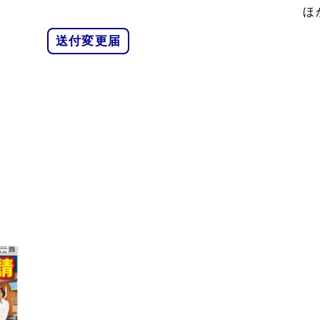
ほ
送付変更届