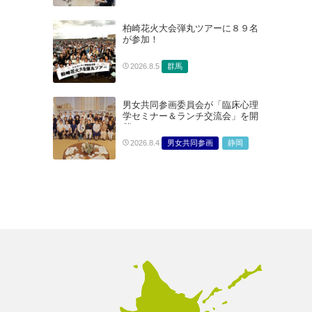
柏崎花火大会弾丸ツアーに８９名
が参加！
群馬
2026.8.5
男女共同参画委員会が「臨床心理
学セミナー＆ランチ交流会」を開
催
男女共同参画
静岡
2026.8.4