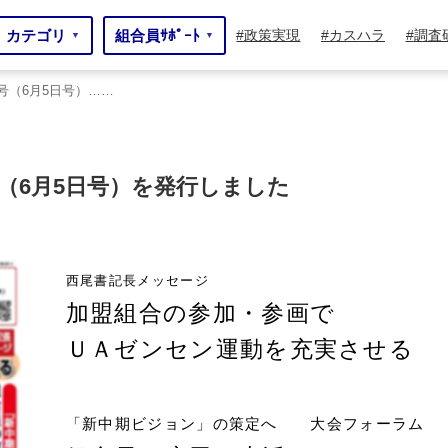
カテゴリ
組合員ｻﾎﾟｰﾄ
政策実現
カスハラ
調査
▼
▼
3号（6月5日号）……
号（6月5日号）を発行しました
西尾書記長メッセージ
加盟組合の参加・参画で
ＵＡゼンセン運動を充実させる
「新中期ビジョン」の策定へ 大会フォーラム