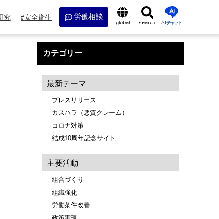
労働相談
研究
安全衛生
global
search
AI
チャット
カテゴリー
最新テーマ
プレスリリース
カスハラ（悪質クレーム）
コロナ対策
結成10周年記念サイト
主要活動
組合づくり
組織強化
労働条件改善
政策実現