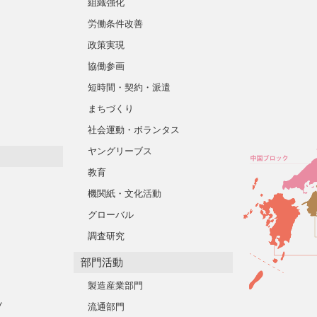
組織強化
労働条件改善
政策実現
協働参画
短時間・契約・派遣
まちづくり
社会運動・ボランタス
ヤングリーブス
教育
機関紙・文化活動
グローバル
調査研究
部門活動
製造産業部門
ブ
流通部門