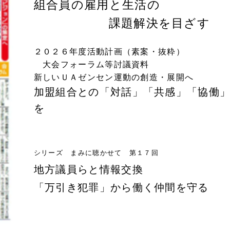
組合員の雇用と生活の
課題解決を目ざす
２０２６年度活動計画（素案・抜粋）
大会フォーラム等討議資料
新しいＵＡゼンセン運動の創造・展開へ
加盟組合との「対話」「共感」「協働
を
シリーズ まみに聴かせて 第１７回
地方議員らと情報交換
「万引き犯罪」から働く仲間を守る