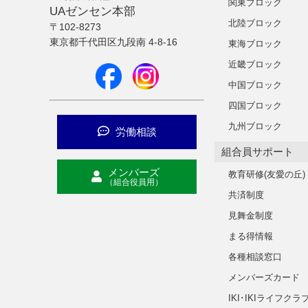
関東ブロック
UAゼンセン本部
北陸ブロック
〒102-8273
東京都千代田区九段南 4-8-16
東海ブロック
近畿ブロック
中国ブロック
四国ブロック
九州ブロック
労働相談
組合員サポート
メンバーズ
教育研修(友愛の丘)
（組合役員用）
共済制度
見舞金制度
まる得情報
各種相談窓口
メンバーズカード
IKI･IKIライフクラ