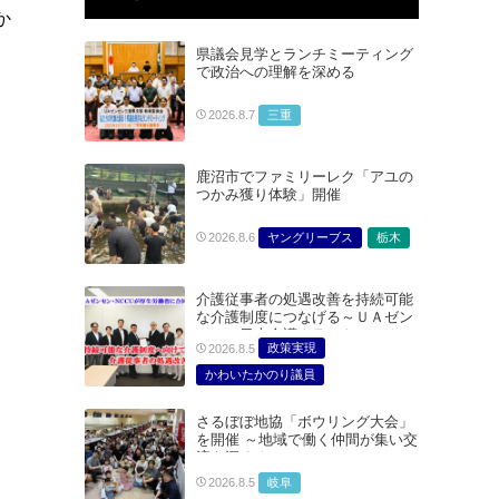
か
県議会見学とランチミーティング
で政治への理解を深める
三重
2026.8.7
鹿沼市でファミリーレク「アユの
つかみ獲り体験」開催
ヤングリーブス
栃木
2026.8.6
介護従事者の処遇改善を持続可能
な介護制度につなげる～ＵＡゼン
セン・日本介護クラフトユニオン
政策実現
2026.8.5
合同で厚生労働省に対する要請を
実施～
かわいたかのり議員
たむらまみ議員
さるぼぼ地協「ボウリング大会」
どうごみまきこ議員
を開催 ～地域で働く仲間が集い交
総合サービス部門
流を深める～
医療・介護・福祉部会
岐阜
2026.8.5