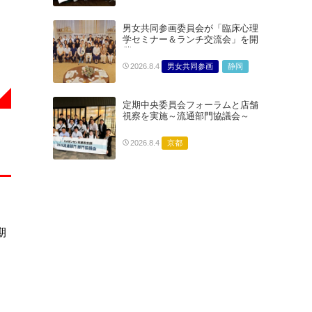
男女共同参画委員会が「臨床心理
学セミナー＆ランチ交流会」を開
催
男女共同参画
静岡
2026.8.4
定期中央委員会フォーラムと店舗
視察を実施～流通部門協議会～
京都
2026.8.4
期