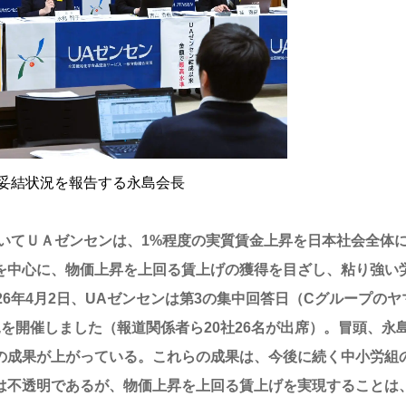
妥結状況を報告する永島会長
いてＵＡゼンセンは、1%程度の実質賃金上昇を日本社会全体
を中心に、物価上昇を上回る賃上げの獲得を目ざし、粘り強い
6年4月2日、UAゼンセンは第3の集中回答日（Cグループのヤ
を開催しました（報道関係者ら20社26名が出席）。冒頭、永
の成果が上がっている。これらの成果は、今後に続く中小労組
は不透明であるが、物価上昇を上回る賃上げを実現することは