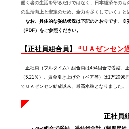
働く者の生活を守るだけではなく、日本経済そのも
の生活向上と安定のため、全力を尽くしていく」と
なお、具体的な妥結状況は下記のとおりです。※妥
（PDF）をご参照ください。
【正社員組合員】
“ＵＡゼンセン
正社員（フルタイム）組合員は454組合で妥結。正
（5.21％）、賃金引き上げ分（ベア等）は1万209
でＵＡゼンセン結成以来、最高水準となりました。
正社員
・
454組合で妥結
。
妥結総合計（制度昇給、