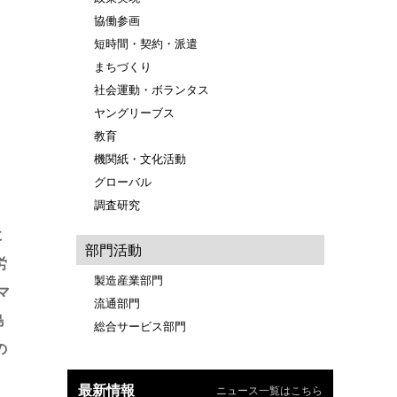
協働参画
短時間・契約・派遣
まちづくり
社会運動・ボランタス
ヤングリーブス
教育
機関紙・文化活動
グローバル
調査研究
に
部門活動
労
製造産業部門
マ
流通部門
島
総合サービス部門
の
、
最新情報
ニュース一覧はこちら