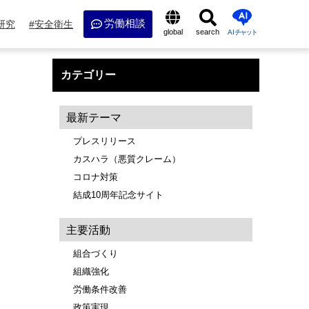
労働相談
研究
安全衛生
global
search
AI
チャット
カテゴリー
最新テーマ
プレスリリース
カスハラ（悪質クレーム）
コロナ対策
結成10周年記念サイト
主要活動
組合づくり
組織強化
労働条件改善
政策実現