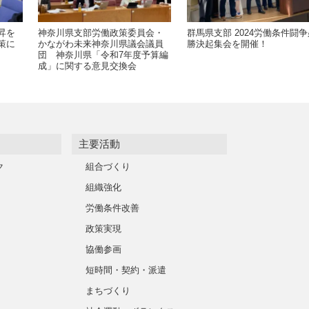
昇を
神奈川県支部労働政策委員会・
群馬県支部 2024労働条件闘争
策に
かながわ未来神奈川県議会議員
勝決起集会を開催！
団 神奈川県「令和7年度予算編
成」に関する意見交換会
主要活動
ク
組合づくり
組織強化
労働条件改善
政策実現
協働参画
短時間・契約・派遣
まちづくり