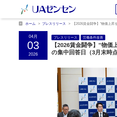
ホーム
プレスリリース
【2026賃金闘争】‟物価上
ホーム
労働条件改善
【2026賃金闘争】‟物価上昇を
04月
プレスリリース
労働条件改善
03
【2026賃金闘争】‟物
の集中回答日（3月末時
2026