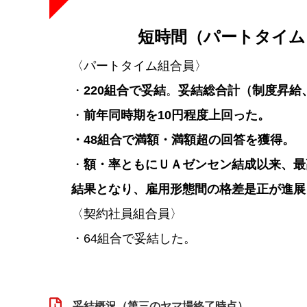
短時間（パートタイム
〈パートタイム組合員〉
・
220組合で妥結
。
妥結総合計（制度昇給、
・
前年同時期を10円程度上回った。
・48組合で満額・満額超の回答を獲得。
・
額・率ともにＵＡゼンセン結成以来、最
結果となり、雇用形態間の格差是正が進展
〈契約社員組合員〉
・64組合で妥結した。
妥結概況（第三のヤマ場終了時点）