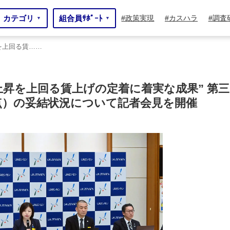
カテゴリ
組合員ｻﾎﾟｰﾄ
政策実現
カスハラ
調査
▼
▼
昇を上回る賃……
上回る賃……
価上昇を上回る賃上げの定着に着実な成果” 第三
点）の妥結状況について記者会見を開催