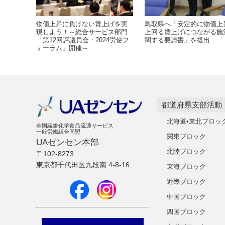
物価上昇に負けない賃上げを実
鳥取県へ「安定的に物価上
現しよう！～総合サービス部門
上回る賃上げにつながる施
「第12回評議員会・2024労使フ
関する要請書」を提出
ォーラム」開催～
都道府県支部活動
北海道•東北ブロッ
全国繊維化学食品流通サービス
一般労働組合同盟
関東ブロック
UAゼンセン本部
北陸ブロック
〒102-8273
東京都千代田区九段南 4-8-16
東海ブロック
近畿ブロック
中国ブロック
四国ブロック