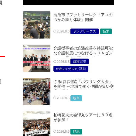
員
鹿沼市でファミリーレク「アユの
つかみ獲り体験」開催
ヤングリーブス
栃木
2026.8.6
介護従事者の処遇改善を持続可能
な介護制度につなげる～ＵＡゼン
セン・日本介護クラフトユニオン
政策実現
2026.8.5
合同で厚生労働省に対する要請を
実施～
かわいたかのり議員
たむらまみ議員
額
さるぼぼ地協「ボウリング大会」
どうごみまきこ議員
を開催 ～地域で働く仲間が集い交
総合サービス部門
流を深める～
医療・介護・福祉部会
岐阜
2026.8.5
柏崎花火大会弾丸ツアーに８９名
が参加！
群馬
2026.8.5