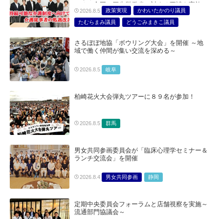
ニオン合同で厚生労働省に対する要請を実施～
政策実現
かわいたかのり議員
2026.8.5
たむらまみ議員
どうごみまきこ議員
総合サービス部門
医療・介護・福祉部会
さるぼぼ地協「ボウリング大会」を開催 ～地
域で働く仲間が集い交流を深める～
岐阜
2026.8.5
柏崎花火大会弾丸ツアーに８９名が参加！
群馬
2026.8.5
男女共同参画委員会が「臨床心理学セミナー＆
ランチ交流会」を開催
男女共同参画
静岡
2026.8.4
定期中央委員会フォーラムと店舗視察を実施～
流通部門協議会～