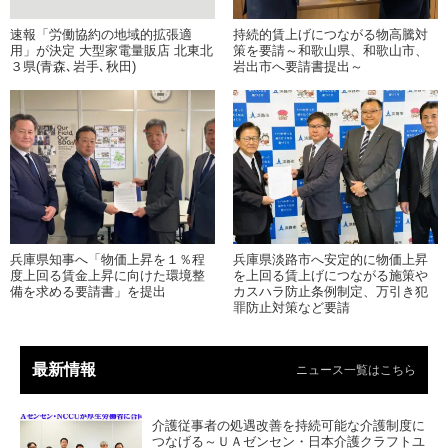
速報「労働協約の地域的拡張適
持続的賃上げにつながる物高騰対
用」が決定 大型家電量販店 北東北
策を要請～和歌山県、和歌山市、
３県(青森､岩手､秋田)
岩出市へ要請書提出～
兵庫県知事へ「物価上昇を１％程
兵庫県淡路市へ安定的に物価上昇
度上回る賃金上昇に向けた環境整
を上回る賃上げにつながる施策や
備を求める要請書」を提出
カスハラ防止条例制定、万引き犯
罪防止対策など要請
最新情報
ニュース一覧はこちら
介護従事者の処遇改善を持続可能な介護制度に
つなげる～ＵＡゼンセン・日本介護クラフトユ